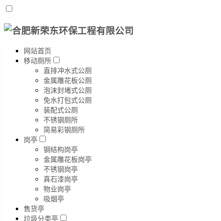
网站首页
移动厕所
直排冲水式公厕
金属雕花板公厕
泡沫封堵式公厕
免水打包式公厕
装配式公厕
不锈钢厕所
简易彩钢厕所
岗亭
钢结构岗亭
金属雕花板岗亭
不锈钢岗亭
真石漆岗亭
物业岗亭
吸烟亭
售货亭
垃圾分类亭