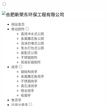
网站首页
移动厕所
直排冲水式公厕
金属雕花板公厕
泡沫封堵式公厕
免水打包式公厕
装配式公厕
不锈钢厕所
简易彩钢厕所
岗亭
钢结构岗亭
金属雕花板岗亭
不锈钢岗亭
真石漆岗亭
物业岗亭
吸烟亭
售货亭
垃圾分类亭