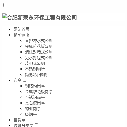
网站首页
移动厕所
直排冲水式公厕
金属雕花板公厕
泡沫封堵式公厕
免水打包式公厕
装配式公厕
不锈钢厕所
简易彩钢厕所
岗亭
钢结构岗亭
金属雕花板岗亭
不锈钢岗亭
真石漆岗亭
物业岗亭
吸烟亭
售货亭
垃圾分类亭