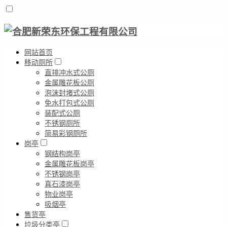
网站首页
移动厕所
直排冲水式公厕
金属雕花板公厕
泡沫封堵式公厕
免水打包式公厕
装配式公厕
不锈钢厕所
简易彩钢厕所
岗亭
钢结构岗亭
金属雕花板岗亭
不锈钢岗亭
真石漆岗亭
物业岗亭
吸烟亭
售货亭
垃圾分类亭