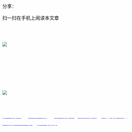
分享：
扫一扫在手机上阅读本文章
合作伙伴
合肥包河区市政环卫 合肥瑶海区城管局
恒大地产集团
江
淮汽车 高速地产集团 保利地产 文一地产控股集团 合
肥168中学 等等
>>
友情链接
移动厕所
环保公厕
活动厕所
环保厕所
合肥岗亭 合肥
联系我们
垃圾房生产厂家